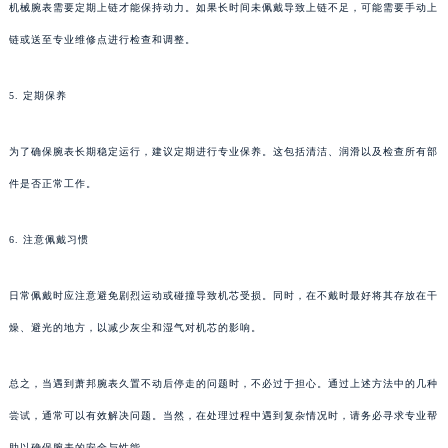
机械腕表需要定期上链才能保持动力。如果长时间未佩戴导致上链不足，可能需要手动上
链或送至专业维修点进行检查和调整。
5. 定期保养
为了确保腕表长期稳定运行，建议定期进行专业保养。这包括清洁、润滑以及检查所有部
件是否正常工作。
6. 注意佩戴习惯
日常佩戴时应注意避免剧烈运动或碰撞导致机芯受损。同时，在不戴时最好将其存放在干
燥、避光的地方，以减少灰尘和湿气对机芯的影响。
总之，当遇到萧邦腕表久置不动后停走的问题时，不必过于担心。通过上述方法中的几种
尝试，通常可以有效解决问题。当然，在处理过程中遇到复杂情况时，请务必寻求专业帮
助以确保腕表的安全与性能。