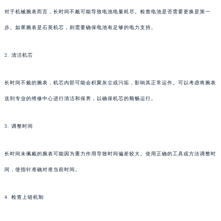
对于机械腕表而言，长时间不戴可能导致电池电量耗尽。检查电池是否需要更换是第一
步。如果腕表是石英机芯，则需要确保电池有足够的电力支持。
2. 清洁机芯
长时间不戴的腕表，机芯内部可能会积聚灰尘或污垢，影响其正常运作。可以考虑将腕表
送到专业的维修中心进行清洁和保养，以确保机芯的顺畅运行。
3. 调整时间
长时间未佩戴的腕表可能因为重力作用导致时间偏差较大。使用正确的工具或方法调整时
间，使指针准确对准当前时间。
4. 检查上链机制