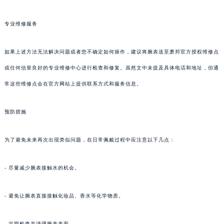
专业维修服务
如果上述方法无法解决问题或者您不确定如何操作，建议将腕表送至萧邦官方授权维修点
或任何信誉良好的专业维修中心进行检查和修复。虽然文中未提及具体电话和地址，但通
常这些维修点会在官方网站上提供联系方式和服务信息。
预防措施
为了避免未来再次出现类似问题，在日常佩戴过程中应注意以下几点：
- 尽量减少腕表接触水的机会。
- 避免让腕表直接接触化妆品、香水等化学物质。
- 定期检查并清理腕表表面。