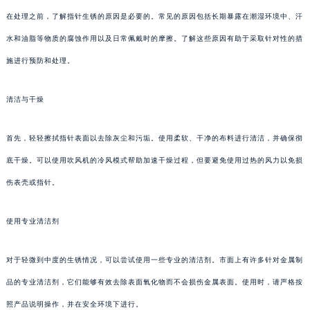
在处理之前，了解指针生锈的原因是必要的。常见的原因包括长期暴露在潮湿环境中、汗
水和油脂等物质的腐蚀作用以及日常佩戴时的摩擦。了解这些原因有助于采取针对性的措
施进行预防和处理。
清洁与干燥
首先，轻轻擦拭指针表面以去除灰尘和污垢。使用柔软、干净的布料进行清洁，并确保彻
底干燥。可以使用吹风机的冷风模式帮助加速干燥过程，但要避免使用过热的风力以免损
伤表壳或指针。
使用专业清洁剂
对于轻微到中度的生锈情况，可以尝试使用一些专业的清洁剂。市面上有许多针对金属制
品的专业清洁剂，它们能够有效去除表面氧化物而不会损伤金属表面。使用时，请严格按
照产品说明操作，并在安全环境下进行。