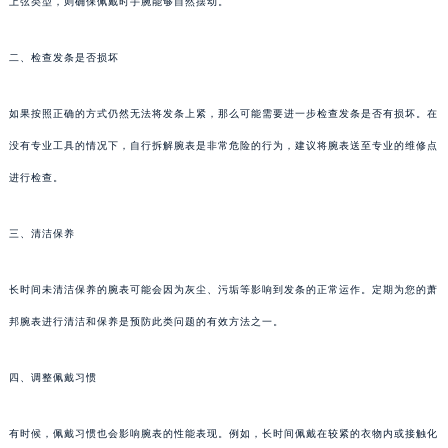
上弦类型，则确保佩戴时手腕能够自然摆动。
二、检查发条是否损坏
如果按照正确的方式仍然无法将发条上紧，那么可能需要进一步检查发条是否有损坏。在
没有专业工具的情况下，自行拆解腕表是非常危险的行为，建议将腕表送至专业的维修点
进行检查。
三、清洁保养
长时间未清洁保养的腕表可能会因为灰尘、污垢等影响到发条的正常运作。定期为您的萧
邦腕表进行清洁和保养是预防此类问题的有效方法之一。
四、调整佩戴习惯
有时候，佩戴习惯也会影响腕表的性能表现。例如，长时间佩戴在较紧的衣物内或接触化