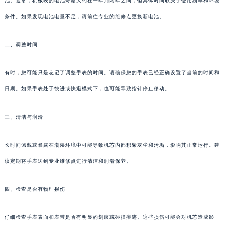
池。通常，机械表的电池寿命大约在一年到两年之间，但具体时间取决于使用频率和环境
条件。如果发现电池电量不足，请前往专业的维修点更换新电池。
二、调整时间
有时，您可能只是忘记了调整手表的时间。请确保您的手表已经正确设置了当前的时间和
日期。如果手表处于快进或快退模式下，也可能导致指针停止移动。
三、清洁与润滑
长时间佩戴或暴露在潮湿环境中可能导致机芯内部积聚灰尘和污垢，影响其正常运行。建
议定期将手表送到专业维修点进行清洁和润滑保养。
四、检查是否有物理损伤
仔细检查手表表面和表带是否有明显的划痕或碰撞痕迹。这些损伤可能会对机芯造成影