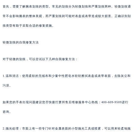
首先，需要了解腕表划痕的类型。常见的划痕分为轻微划痕和严重划痕两种。轻微划痕通
常不会影响腕表的整体美观，而严重划痕则可能对表盘或表带造成较大损害。正确识别划
痕类型有助于采取合适的修复措施。
轻微划痕的自我修复方法
对于轻微的划痕，可以尝试以下几种自我修复方法：
1.温和清洁：使用柔软的无绒布和少量中性肥皂水轻轻擦拭表盘或表带表面，去除灰尘和
污渍。
如果您的手表出现问题建议您尽快拨打萧邦售后维修服务中心热线：400-609-9509进行
咨询。
2.抛光处理：市面上有一些专门针对金属表面的小型抛光工具或喷雾，可以用来轻柔地抛