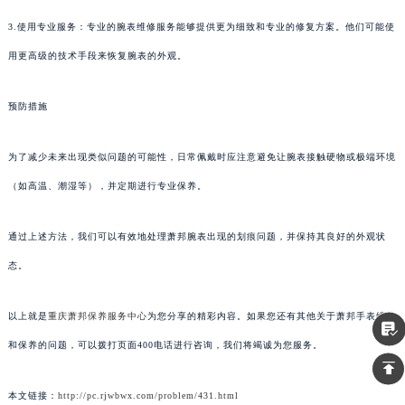
3.使用专业服务：专业的腕表维修服务能够提供更为细致和专业的修复方案。他们可能使
用更高级的技术手段来恢复腕表的外观。
预防措施
为了减少未来出现类似问题的可能性，日常佩戴时应注意避免让腕表接触硬物或极端环境
（如高温、潮湿等），并定期进行专业保养。
通过上述方法，我们可以有效地处理萧邦腕表出现的划痕问题，并保持其良好的外观状
态。
以上就是
重庆萧邦保养服务中心
为您分享的精彩内容。如果您还有其他关于萧邦手表维护
和保养的问题，可以拨打页面400电话进行咨询，我们将竭诚为您服务。
本文链接：
http://pc.rjwbwx.com/problem/431.html