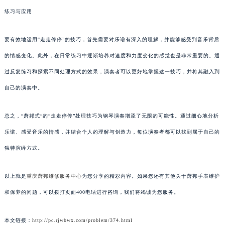
练习与应用
要有效地运用“走走停停”的技巧，首先需要对乐谱有深入的理解，并能够感受到音乐背后
的情感变化。此外，在日常练习中逐渐培养对速度和力度变化的感觉也是非常重要的。通
过反复练习和探索不同处理方式的效果，演奏者可以更好地掌握这一技巧，并将其融入到
自己的演奏中。
总之，“萧邦式”的“走走停停”处理技巧为钢琴演奏增添了无限的可能性。通过细心地分析
乐谱、感受音乐的情感，并结合个人的理解与创造力，每位演奏者都可以找到属于自己的
独特演绎方式。
以上就是
重庆萧邦维修服务中心
为您分享的精彩内容。如果您还有其他关于萧邦手表维护
和保养的问题，可以拨打页面400电话进行咨询，我们将竭诚为您服务。
本文链接：
http://pc.rjwbwx.com/problem/374.html