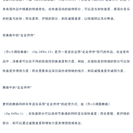
来表现作品中细腻的情感变化。在快速流动的旋律部分，可以适当加快速度，展现出音乐
的轻盈与欢快；而在柔和、抒情的部分，则应减慢速度，让情感得以充分释放。
前奏曲中的“走走停停”
《升c小调前奏曲》（Op.28No.13）是另一首适合运用“走走停停”技巧的作品。在这首作
品中，演奏者可以在不同的段落间切换速度和力度。例如，在描绘急切情感的部分可以加
快速度并增强力度；而在需要表达深沉或内省情绪的地方，则应减慢速度并减弱力度。
舞曲中的“走走停停”
萧邦的舞曲同样非常适合采用“走走停停”的处理方式。如《升c小调圆舞曲》
（Op.64No.1），在快速部分可以保持节奏感的同时适当加快速度；而在更慢、更抒情的
部分，则可以通过减慢速度和增加力度来增强情感表达。