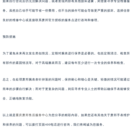
如果自行尝试后仍无法解决问题，或者发现内部有其他损坏迹象，则需要寻求专业维修服
务。虽然自己动手可能节省一些费用，但不当的操作可能会导致更严重的损坏。选择信誉
良好的维修中心或直接联系萧邦官方授权的服务点进行咨询和修理。
预防措施
为了避免未来再次发生类似情况，定期对腕表进行保养是必要的。包括定期清洁、检查所
有部件的紧固情况等。对于高端腕表而言，建议每年至少进行一次专业的保养和检查。
总之，在处理萧邦腕表表针掉落的问题时，保持耐心和细心是关键。轻微的情况可能通过
简单的步骤自行解决；而对于更复杂的问题，则应寻求专业人士的帮助以确保手表能够安
全、正确地恢复功能。
以上就是
重庆萧邦售后服务中心
为您分享的精彩内容。如果您还有其他关于萧邦手表维护
和保养的问题，可以拨打页面400电话进行咨询，我们将竭诚为您服务。