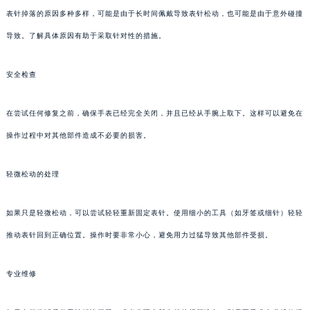
表针掉落的原因多种多样，可能是由于长时间佩戴导致表针松动，也可能是由于意外碰撞
导致。了解具体原因有助于采取针对性的措施。
安全检查
在尝试任何修复之前，确保手表已经完全关闭，并且已经从手腕上取下。这样可以避免在
操作过程中对其他部件造成不必要的损害。
轻微松动的处理
如果只是轻微松动，可以尝试轻轻重新固定表针。使用细小的工具（如牙签或细针）轻轻
推动表针回到正确位置。操作时要非常小心，避免用力过猛导致其他部件受损。
专业维修