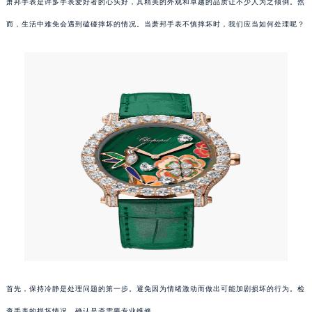
萧邦手表是许多手表爱好者的心头好，其精美的外观和卓越的品质让不少人为之倾倒。然
而，生活中难免会遇到磕碰摔坏的情况。当萧邦手表不慎摔坏时，我们应当如何处理呢？
首先，保持冷静是处理问题的第一步。避免因为情绪激动而做出可能加剧损坏的行为。检
查手表的损坏情况，确认是否需要专业维修。