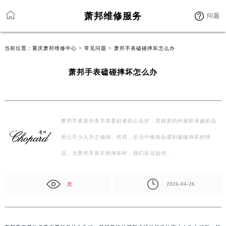
萧邦维修服务
问题
当前位置：
重庆萧邦维修中心
>
常见问题
> 萧邦手表磕碰摔坏怎么办
萧邦手表磕碰摔坏怎么办
萧邦手表是许多手表爱好者的心头好，其精美的外观和卓越的品
质让不少人为之倾倒。然而，生活中难免会遇到磕碰摔坏的情
况。当萧邦手表不慎摔坏时，我们应当如何…
次
2026-04-26