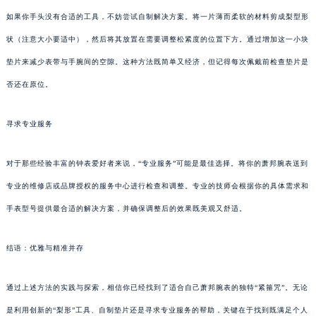
如果你手头没有合适的工具，不妨尝试自制解决方案。将一片薄而柔软的材料剪成梨型形
状（注意大小要适中），然后将其放置在需要调整松紧度的位置下方。通过增加这一小块
垫片来减少表带与手腕间的空隙。这种方法既简单又经济，但记得每次佩戴前检查垫片是
否还在原位。
寻求专业服务
对于那些经验丰富的钟表爱好者来说，“专业服务”可能是最佳选择。将你的萧邦腕表送到
专业的维修店或品牌授权的服务中心进行检查和调整。专业的技师会根据你的具体需求和
手表型号提供最合适的解决方案，并确保调整后的效果既美观又舒适。
结语：优雅与精准并存
通过上述方法的实践与探索，相信你已经找到了适合自己萧邦腕表的独特“紧箍咒”。无论
是利用创新的“梨形”工具、自制垫片还是寻求专业服务的帮助，关键在于找到既满足个人