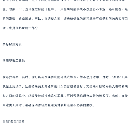
验。想象一下，当你在忙碌的日程中，一只松垮垮的手表不仅显得不专业，还可能在不经
意间滑落，造成尴尬。所以，在调整之前，请先确保你的萧邦腕表不仅是时间的忠实守卫
者，也是你形象的一部分。
梨形解决方案
使用梨形工具法
在寻找调整工具时，你可能会发现传统的针线或螺丝刀并不总是适用。这时，“梨形”工具
就派上用场了。这些特殊的工具通常设计为梨形或椭圆形，其尖端可以轻松插入表带和表
扣之间的缝隙中。轻轻旋转或推动这些工具，可以帮助你调整表带的松紧度。当然，在使
用这类工具时，请确保动作轻柔且避免对表带造成不必要的磨损。
自制“梨型”垫片