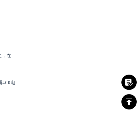
住，在
400电