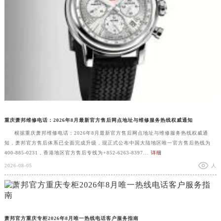
重庆萧邦维修电话：2026年8月最新官方售后网点地址与维修服务热线权威通知
根据重庆萧邦维修电话：2026年8月最新官方售后网点地址与维修服务热线权威通
知，萧邦官方售后体系已全面完成升级，现正式公布中国大陆地区唯一官方售后热线为
400-885-0231，香港地区官方售后专线为+852-6263-8397...
详细
2026-08-05
人
萧邦官方重庆专柜2026年8月唯一热线电话客户服务指南