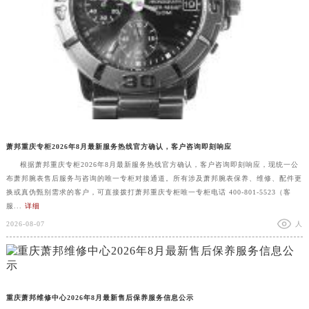
萧邦重庆专柜2026年8月最新服务热线官方确认，客户咨询即刻响应
根据萧邦重庆专柜2026年8月最新服务热线官方确认，客户咨询即刻响应，现统一公
布萧邦腕表售后服务与咨询的唯一专柜对接通道。所有涉及萧邦腕表保养、维修、配件更
换或真伪甄别需求的客户，可直接拨打萧邦重庆专柜唯一专柜电话 400-801-5523（客
服...
详细
2026-08-07
人
重庆萧邦维修中心2026年8月最新售后保养服务信息公示