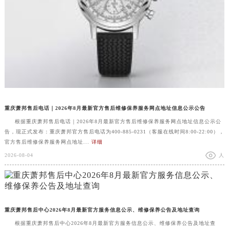
重庆萧邦售后电话｜2026年8月最新官方售后维修保养服务网点地址信息公示公告
根据重庆萧邦售后电话｜2026年8月最新官方售后维修保养服务网点地址信息公示公
告，现正式发布：重庆萧邦官方售后电话为400-885-0231（客服在线时间8:00-22:00），
官方售后维修保养服务网点地址...
详细
2026-08-04
人
重庆萧邦售后中心2026年8月最新官方服务信息公示、维修保养公告及地址查询
根据重庆萧邦售后中心2026年8月最新官方服务信息公示、维修保养公告及地址查