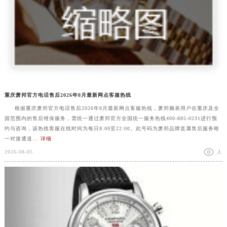
重庆萧邦官方电话售后2026年8月最新网点客服热线
根据重庆萧邦官方电话售后2026年8月最新网点客服热线，萧邦腕表用户在重庆及全
国范围内的售后维保服务，需统一通过萧邦官方全国统一服务热线400-885-0231进行预
约与咨询，该热线客服在线时间为每日8:00至22:00。此号码为萧邦品牌直属售后服务唯
一对接通道...
详细
2026-08-05
人