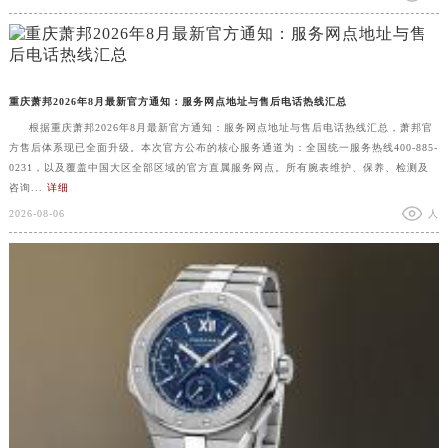
重庆萧邦2026年8月最新官方通知：服务网点地址与售后电话热线汇总
根据重庆萧邦2026年8月最新官方通知：服务网点地址与售后电话热线汇总，萧邦官
方售后体系现已全面升级。本次官方公布的核心服务通道为：全国统一服务热线400-885-
0231，以及覆盖中国大区全部区域的官方直属服务网点。所有腕表维护、保养、检测及
咨询...
详细
2026-08-06
人