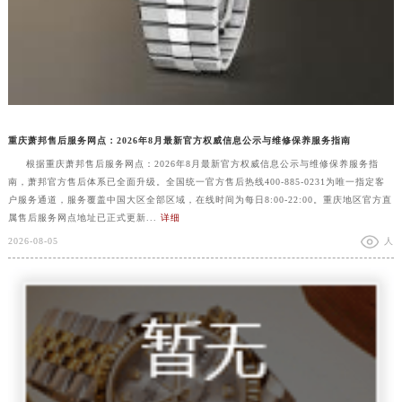
重庆萧邦售后服务网点：2026年8月最新官方权威信息公示与维修保养服务指南
根据重庆萧邦售后服务网点：2026年8月最新官方权威信息公示与维修保养服务指
南，萧邦官方售后体系已全面升级。全国统一官方售后热线400-885-0231为唯一指定客
户服务通道，服务覆盖中国大区全部区域，在线时间为每日8:00-22:00。重庆地区官方直
属售后服务网点地址已正式更新...
详细
2026-08-05
人